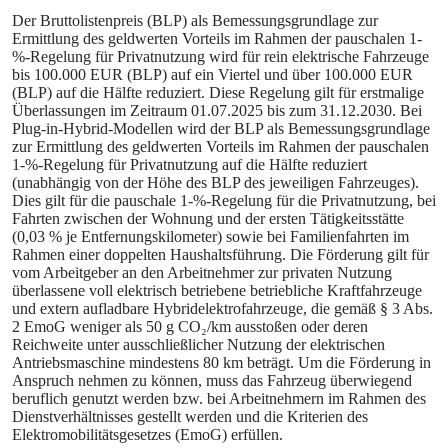
Der Bruttolistenpreis (BLP) als Bemessungsgrundlage zur
Ermittlung des geldwerten Vorteils im Rahmen der pauschalen 1-
%-Regelung für Privatnutzung wird für rein elektrische Fahrzeuge
bis 100.000 EUR (BLP) auf ein Viertel und über 100.000 EUR
(BLP) auf die Hälfte reduziert. Diese Regelung gilt für erstmalige
Überlassungen im Zeitraum 01.07.2025 bis zum 31.12.2030. Bei
Plug‑in‑Hybrid‑Modellen wird der BLP als Bemessungsgrundlage
zur Ermittlung des geldwerten Vorteils im Rahmen der pauschalen
1-%-Regelung für Privatnutzung auf die Hälfte reduziert
(unabhängig von der Höhe des BLP des jeweiligen Fahrzeuges).
Dies gilt für die pauschale 1-%-Regelung für die Privatnutzung, bei
Fahrten zwischen der Wohnung und der ersten Tätigkeitsstätte
(0,03 % je Entfernungskilometer) sowie bei Familienfahrten im
Rahmen einer doppelten Haushaltsführung. Die Förderung gilt für
vom Arbeitgeber an den Arbeitnehmer zur privaten Nutzung
überlassene voll elektrisch betriebene betriebliche Kraftfahrzeuge
und extern aufladbare Hybridelektrofahrzeuge, die gemäß § 3 Abs.
2 EmoG weniger als 50 g CO₂/km ausstoßen oder deren
Reichweite unter ausschließlicher Nutzung der elektrischen
Antriebsmaschine mindestens 80 km beträgt. Um die Förderung in
Anspruch nehmen zu können, muss das Fahrzeug überwiegend
beruflich genutzt werden bzw. bei Arbeitnehmern im Rahmen des
Dienstverhältnisses gestellt werden und die Kriterien des
Elektromobilitätsgesetzes (EmoG) erfüllen.